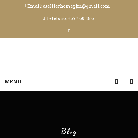
Email: atellierhomepjm@gmail.com
Teléfono: +677 60 48 61
MENÚ
Blog