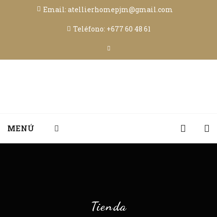
Email: atellierhomepjm@gmail.com
Teléfono: +677 60 48 61
MENÚ
Tienda