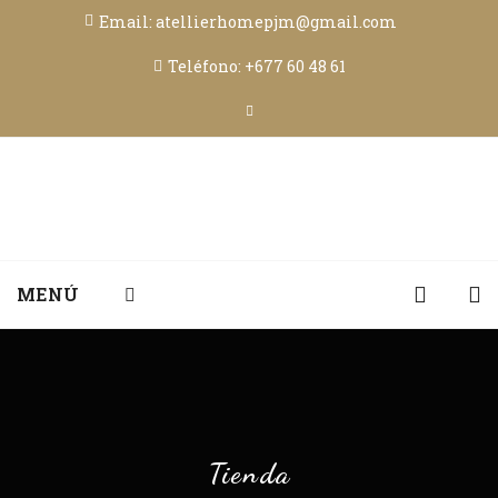
Email: atellierhomepjm@gmail.com
Teléfono: +677 60 48 61
MENÚ
Tienda