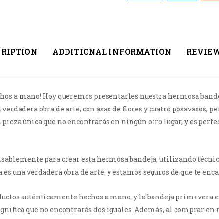
CRIPTION
ADDITIONAL INFORMATION
REVIEW
echos a mano! Hoy queremos presentarles nuestra hermosa band
 verdadera obra de arte, con asas de flores y cuatro posavasos, pe
pieza única que no encontrarás en ningún otro lugar, y es perfe
sablemente para crear esta hermosa bandeja, utilizando técnica
a es una verdadera obra de arte, y estamos seguros de que te enc
ductos auténticamente hechos a mano, y la bandeja primavera es
significa que no encontrarás dos iguales. Además, al comprar en