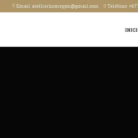
Email: atellierhomepjm@gmail.com
Teléfono: +677
INIC