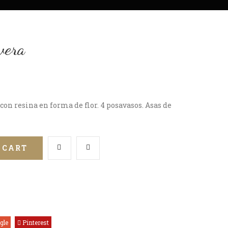
vera
on resina en forma de flor. 4 posavasos. Asas de
 CART
gle
Pinterest